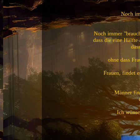
Noch im
Noch immer "brauch
dass die eine Hälfte
das
ohne dass Fra
Frauen, findet 
Männer fin
Ich wünsch