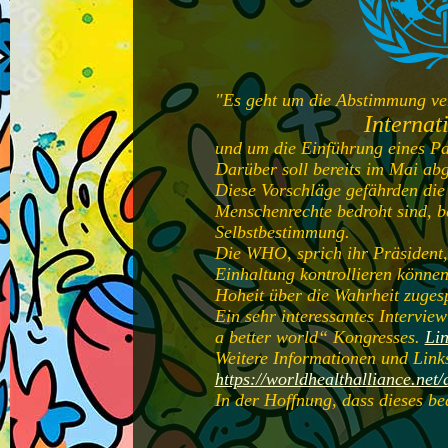
"Es geht um die Abstimmung ve
Internat
und um die Einführung eines P
Darüber soll bereits im Mai ab
Diese Vorschläge gefährden die 
Menschenrechte bedroht sind, b
Selbstbestimmung.
Die WHO, sprich ihr Präsident, s
Einhaltung kontrollieren könne
Hoheit über die Wahrheit zuge
Ein sehr interessantes Intervie
a better world“ Kongresses.
Lin
Weitere Informationen und Links
https://worldhealthalliance.net
In der Hoffnung, dass dieses 